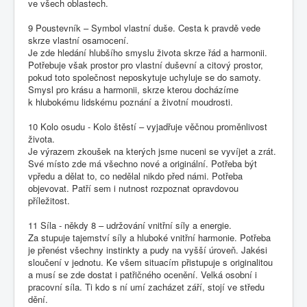
ve všech oblastech.
9 Poustevník – Symbol vlastní duše. Cesta k pravdě vede
skrze vlastní osamocení.
Je zde hledání hlubšího smyslu života skrze řád a harmonii.
Potřebuje však prostor pro vlastní duševní a citový prostor,
pokud toto společnost neposkytuje uchyluje se do samoty.
Smysl pro krásu a harmonii, skrze kterou docházíme
k hlubokému lidskému poznání a životní moudrosti.
10 Kolo osudu - Kolo štěstí – vyjadřuje věčnou proměnlivost
života.
Je výrazem zkoušek na kterých jsme nuceni se vyvíjet a zrát.
Své místo zde má všechno nové a originální. Potřeba být
vpředu a dělat to, co nedělal nikdo před námi. Potřeba
objevovat. Patří sem i nutnost rozpoznat opravdovou
příležitost.
11 Síla - někdy 8 – udržování vnitřní síly a energie.
Za stupuje tajemství síly a hluboké vnitřní harmonie. Potřeba
je přenést všechny instinkty a pudy na vyšší úroveň. Jakési
sloučení v jednotu. Ke všem situacím přistupuje s originalitou
a musí se zde dostat i patřičného ocenění. Velká osobní i
pracovní síla. Ti kdo s ní umí zacházet září, stojí ve středu
dění.