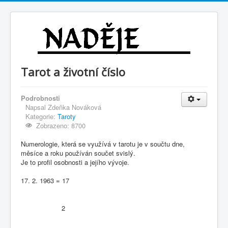
Tarot a životní číslo
Podrobnosti
Napsal
Zdeňka Nováková
Kategorie:
Taroty
Zobrazeno: 8700
Numerologie, která se využívá v tarotu je v součtu dne,
měsíce a roku používán součet svislý.
Je to profil osobnosti a jejího vývoje.
17. 2. 1963 = 17
2