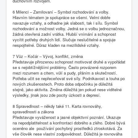
duchovním rozvojem.
6 Milenci – Zamilovaní – Symbol rozhodování a volby.
Hlavním tématem je spolupráce se všemi. Velmi dobře
navazuje vztahy, a odhadne jak slabosti, tak i sílu. Symbol
rozhodování a možnost volby. Jedná se o volbu jednoznačnou,
žádná otevřená zadní vrátka. Hlubší vnímání a schopnost
vycítit potřeby druhých lidí. Slučuje neslučitelné a spojuje
nespojitelné. Důraz kladen na mezilidské vztahy.
7 Vůz – Kočár – Vývoj, konflikt, změna
Představuje přirozenou schopnost motivovat druhé a vypořádat
se s nejobtížnějšími problémy. Často provázené rozporem
mezi rozumem a citem, vůlí a pudy, přáním a skutečností.
Potřeba učit se nepřeceňovat své síly. Podnikavost a touha po
nových zkušenostech. Proto doba odpočinku je důležitá
stejně, jako aktivita. Změna důležitá jen pokud nese viditelné
výsledky, jinak jsou zde pocity úzkosti a depresí.
8 Spravedlnost – někdy také 11. Karta rovnováhy,
spravedlnosti a zákona
Představuje vyváženost a jasné objektivní poznání. Ukazuje
na nepodplatitelnost a konfrontaci dobrého a zlého. Dobré bývá
oceněno ale používání pochybný prostředků ztroskotává. Za
vše člověk nese vlastní zodpovědnost. Důležitá je rovnováha