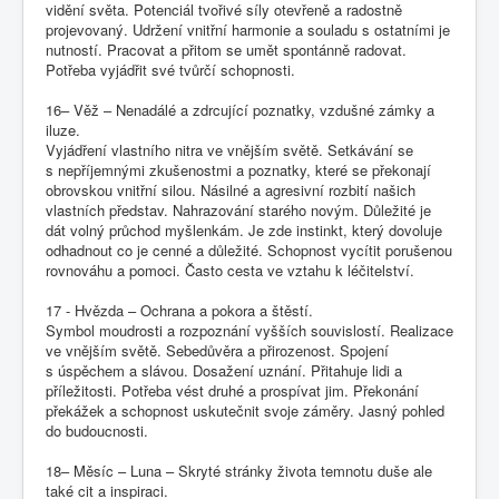
vidění světa. Potenciál tvořivé síly otevřeně a radostně
projevovaný. Udržení vnitřní harmonie a souladu s ostatními je
nutností. Pracovat a přitom se umět spontánně radovat.
Potřeba vyjádřit své tvůrčí schopnosti.
16– Věž – Nenadálé a zdrcující poznatky, vzdušné zámky a
iluze.
Vyjádření vlastního nitra ve vnějším světě. Setkávání se
s nepříjemnými zkušenostmi a poznatky, které se překonají
obrovskou vnitřní silou. Násilné a agresivní rozbití našich
vlastních představ. Nahrazování starého novým. Důležité je
dát volný průchod myšlenkám. Je zde instinkt, který dovoluje
odhadnout co je cenné a důležité. Schopnost vycítit porušenou
rovnováhu a pomoci. Často cesta ve vztahu k léčitelství.
17 - Hvězda – Ochrana a pokora a štěstí.
Symbol moudrosti a rozpoznání vyšších souvislostí. Realizace
ve vnějším světě. Sebedůvěra a přirozenost. Spojení
s úspěchem a slávou. Dosažení uznání. Přitahuje lidi a
příležitosti. Potřeba vést druhé a prospívat jim. Překonání
překážek a schopnost uskutečnit svoje záměry. Jasný pohled
do budoucnosti.
18– Měsíc – Luna – Skryté stránky života temnotu duše ale
také cit a inspiraci.