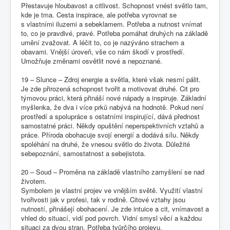
Přestavuje hloubavost a citlivost. Schopnost vnést světlo tam,
kde je tma. Cesta inspirace, ale potřeba vyrovnat se
s vlastními iluzemi a sebeklamem. Potřeba a nutnost vnímat
to, co je pravdivé, pravé. Potřeba pomáhat druhých na základě
umění zvažovat. A léčit to, co je nazýváno strachem a
obavami. Vnější úroveň, vše co nám škodí v prostředí.
Umožňuje změnami osvětlit nové a nepoznané.
19 – Slunce – Zdroj energie a světla, které však nesmí pálit.
Je zde přirozená schopnost tvořit a motivovat druhé. Cit pro
týmovou práci, která přináší nové nápady a inspiruje. Základní
myšlenka, že dva i více prků nabývá na hodnotě. Pokud není
prostředí a spolupráce s ostatními inspirující, dává přednost
samostatné práci. Někdy opuštění neperspektivních vztahů a
práce. Příroda obohacuje svojí energií a dodává sílu. Někdy
spoléhání na druhé, že vnesou světlo do života. Důležité
sebepoznání, samostatnost a sebejistota.
20 – Soud – Proměna na základě vlastního zamyšlení se nad
životem.
Symbolem je vlastní projev ve vnějším světě. Využití vlastní
tvořivosti jak v profesi, tak v rodině. Citové vztahy jsou
nutností, přinášejí obohacení. Je zde intuice a cit, vnímavost a
vhled do situací, vidí pod povrch. Vidní smysl věcí a každou
situaci za dvou stran. Potřeba tvůrčího projevu.