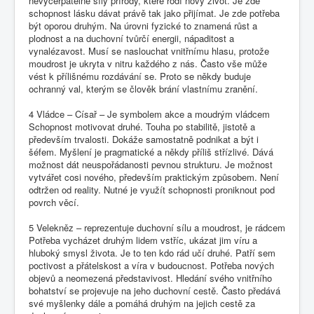
nevyčerpatelné síly přírody, které rodí nový život. Je zde
schopnost lásku dávat právě tak jako přijímat. Je zde potřeba
být oporou druhým. Na úrovni fyzické to znamená růst a
plodnost a na duchovní tvůrčí energii, nápaditost a
vynalézavost. Musí se naslouchat vnitřnímu hlasu, protože
moudrost je ukryta v nitru každého z nás. Často vše může
vést k přílišnému rozdávání se. Proto se někdy buduje
ochranný val, kterým se člověk brání vlastnímu zranění.
4 Vládce – Císař – Je symbolem akce a moudrým vládcem
Schopnost motivovat druhé. Touha po stabilitě, jistotě a
především trvalosti. Dokáže samostatně podnikat a být i
šéfem. Myšlení je pragmatické a někdy příliš střízlivé. Dává
možnost dát neuspořádanosti pevnou strukturu. Je možnost
vytvářet cosi nového, především praktickým způsobem. Není
odtržen od reality. Nutné je využít schopnosti proniknout pod
povrch věcí.
5 Velekněz – reprezentuje duchovní sílu a moudrost, je rádcem
Potřeba vycházet druhým lidem vstříc, ukázat jim víru a
hluboký smysl života. Je to ten kdo rád učí druhé. Patří sem
poctivost a přátelskost a víra v budoucnost. Potřeba nových
objevů a neomezená představivost. Hledání svého vnitřního
bohatství se projevuje na jeho duchovní cestě. Často předává
své myšlenky dále a pomáhá druhým na jejich cestě za