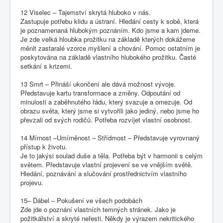
12 Viselec – Tajemství skrytá hluboko v nás.
Zastupuje potřebu klidu a ústraní. Hledání cesty k sobě, která
je poznamenaná hlubokým poznáním. Kdo jsme a kam jdeme.
Je zde velká hloubka prožitku na základě kterých dokážeme
měnit zastaralé vzorce myšlení a chování. Pomoc ostatním je
poskytována na základě vlastního hlubokého prožitku. Časté
setkání s krizemi.
13 Smrt – Přináší ukončení ale dává možnost vývoje.
Představuje kartu transformace a změny. Odpoutání od
minulosti a zaběhnutého řádu, který svazuje a omezuje. Od
obrazu světa, který jsme si vytvořili jako jediný, nebo jsme ho
převzali od svých rodičů. Potřeba rozvíjet vlastní osobnost.
14 Mírnost –Umírněnost – Střídmost – Představuje vyrovnaný
přístup k životu.
Je to jakýsi soulad duše a těla. Potřeba být v harmonii s celým
světem. Představuje vlastní projevení se ve vnějším světě.
Hledání, poznávání a slučování prostřednictvím vlastního
projevu.
15– Ďábel – Pokušení ve všech podobách
Zde jde o poznání vlastních temných stránek. Jako je
požitkářství a skryté neřesti. Někdy je výrazem nekritického