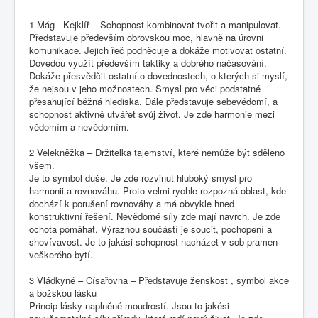
1 Mág - Kejklíř – Schopnost kombinovat tvořit a manipulovat.
Představuje především obrovskou moc, hlavně na úrovni
komunikace. Jejich řeč podněcuje a dokáže motivovat ostatní.
Dovedou využít především taktiky a dobrého načasování.
Dokáže přesvědčit ostatní o dovednostech, o kterých si myslí,
že nejsou v jeho možnostech. Smysl pro věci podstatné
přesahující běžná hlediska. Dále představuje sebevědomí, a
schopnost aktivně utvářet svůj život. Je zde harmonie mezi
vědomím a nevědomím.
2 Velekněžka – Držitelka tajemství, které nemůže být sděleno
všem.
Je to symbol duše. Je zde rozvinut hluboký smysl pro
harmonii a rovnováhu. Proto velmi rychle rozpozná oblast, kde
dochází k porušení rovnováhy a má obvykle hned
konstruktivní řešení. Nevědomé síly zde mají navrch. Je zde
ochota pomáhat. Výraznou součástí je soucit, pochopení a
shovívavost. Je to jakási schopnost nacházet v sob pramen
veškerého bytí.
3 Vládkyně – Císařovna – Představuje ženskost , symbol akce
a božskou lásku
Princip lásky naplněné moudrostí. Jsou to jakési